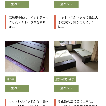
広島市中区に「和」をテーマ
マットレスがヘタって腰に大
にしたゲストハウスを新規
きな負担が掛かるため、1
オ…
帖…
マットレスベッドから、畳ベ
学生寮の建て替え工事によ
ッドへ変更した特殊な工事
り、畳ベッドのご注文を頂き