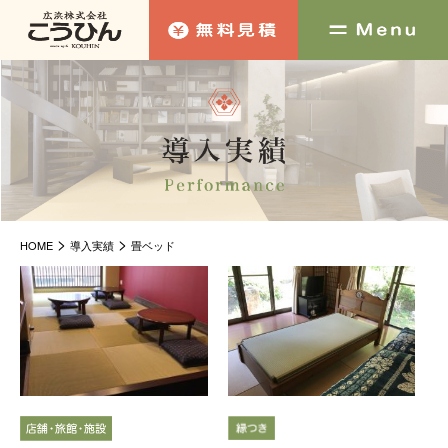
>
>
HOME
導入実績
畳ベッド