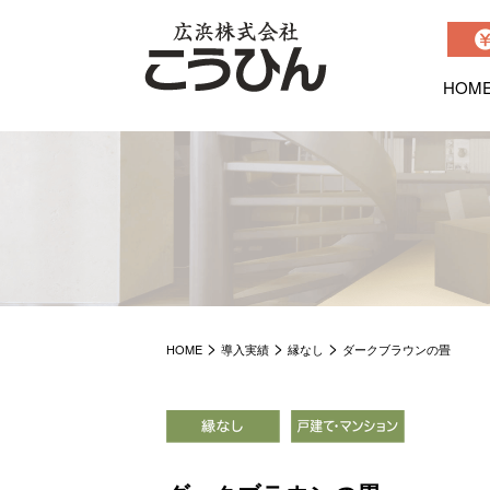
HOM
>
>
>
HOME
導入実績
縁なし
ダークブラウンの畳