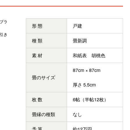
ブラ
形 態
戸建
引き
種 類
畳新調
素 材
和紙表 胡桃色
87cm × 87cm
畳のサイズ
厚さ 5.5cm
枚 数
6帖（半帖12枚）
畳縁の種類
なし
予 算
約12万円